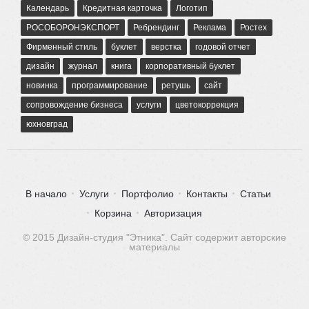
Календарь
Кредитная карточка
Логотип
РОСОБОРОНЭКСПОРТ
Ребрендинг
Реклама
Ростех
Фирменный стиль
буклет
верстка
годовой отчет
дизайн
журнал
книга
корпоративный буклет
новинка
программирование
ретушь
сайт
сопровождение бизнеса
услуги
цветокоррекция
юхновград
В начало
Услуги
Портфолио
Контакты
Статьи
Корзина
Авторизация
© 2015 Дизайн-студия "Этника". Сайт содержит авторские
материалы