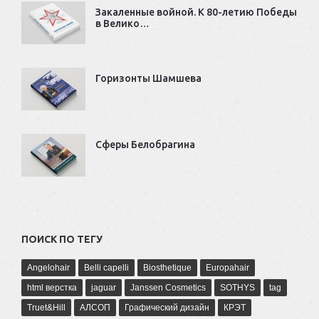
Закаленные войной. К 80-летию Победы
в Велико…
Горизонты Шамшева
Сферы Белобрагина
ПОИСК ПО ТЕГУ
Angelohair
Belli capelli
Biosthetique
Europahair
html верстка
jaguar
Janssen Cosmetics
SOTHYS
tag
Truet&Hill
АЛСОП
Графический дизайн
КРЭТ