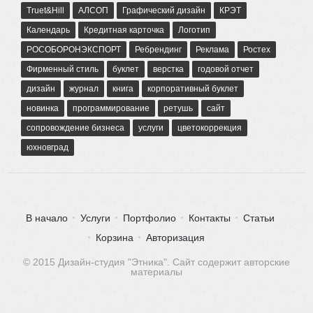
Truet&Hill
АЛСОП
Графический дизайн
КРЭТ
Календарь
Кредитная карточка
Логотип
РОСОБОРОНЭКСПОРТ
Ребрендинг
Реклама
Ростех
Фирменный стиль
буклет
верстка
годовой отчет
дизайн
журнал
книга
корпоративный буклет
новинка
программирование
ретушь
сайт
сопровождение бизнеса
услуги
цветокоррекция
юхновград
В начало
Услуги
Портфолио
Контакты
Статьи
Корзина
Авторизация
© 2015 Дизайн-студия "Этника". Сайт содержит авторские
материалы