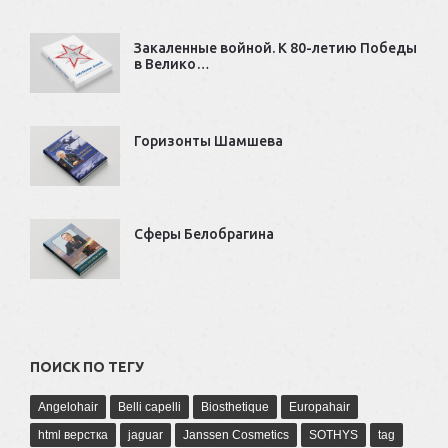
Закаленные войной. К 80-летию Победы
в Велико…
Горизонты Шамшева
Сферы Белобрагина
ПОИСК ПО ТЕГУ
Angelohair
Belli capelli
Biosthetique
Europahair
html верстка
jaguar
Janssen Cosmetics
SOTHYS
tag