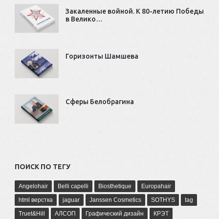
Закаленные войной. К 80-летию Победы
в Велико…
Горизонты Шамшева
Сферы Белобрагина
ПОИСК ПО ТЕГУ
Angelohair
Belli capelli
Biosthetique
Europahair
html верстка
jaguar
Janssen Cosmetics
SOTHYS
tag
Truet&Hill
АЛСОП
Графический дизайн
КРЭТ