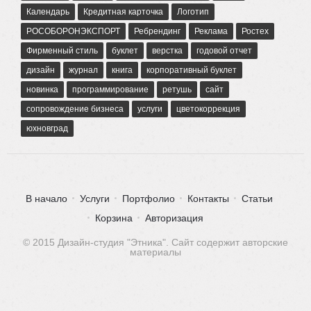
Календарь
Кредитная карточка
Логотип
РОСОБОРОНЭКСПОРТ
Ребрендинг
Реклама
Ростех
Фирменный стиль
буклет
верстка
годовой отчет
дизайн
журнал
книга
корпоративный буклет
новинка
программирование
ретушь
сайт
сопровождение бизнеса
услуги
цветокоррекция
юхновград
В начало
Услуги
Портфолио
Контакты
Статьи
Корзина
Авторизация
© 2015 Дизайн-студия "Этника". Сайт содержит авторские
материалы