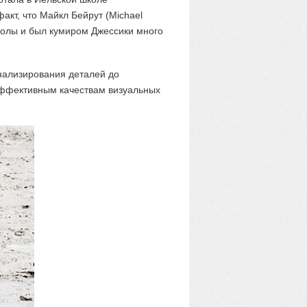
акт, что Майкл Бейрут (Michael
школы и был кумиром Джессики много
анализирования деталей до
 аффективным качествам визуальных