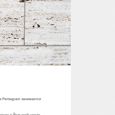
 в Pentagram занимается
ботала в Йельской школе