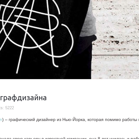
 графдизайна
ts: 5222
n
) – графический дизайнер из Нью-Йорка, которая помимо работы
ачала свою карьеру в известной компании, она 8 лет училась и ра