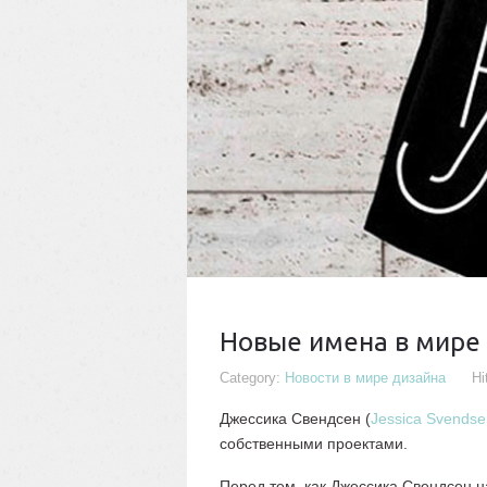
Новые имена в мире
Category:
Новости в мире дизайна
Hi
Джессика Свендсен (
Jessica Svendse
собственными проектами.
Перед тем, как Джессика Свендсен н