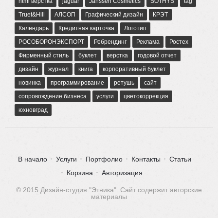
html верстка
jaguar
Janssen Cosmetics
SOTHYS
tag
Truet&Hill
АЛСОП
Графический дизайн
КРЭТ
Календарь
Кредитная карточка
Логотип
РОСОБОРОНЭКСПОРТ
Ребрендинг
Реклама
Ростех
Фирменный стиль
буклет
верстка
годовой отчет
дизайн
журнал
книга
корпоративный буклет
новинка
программирование
ретушь
сайт
сопровождение бизнеса
услуги
цветокоррекция
юхновград
В начало
Услуги
Портфолио
Контакты
Статьи
Корзина
Авторизация
© 2015 Дизайн-студия "Этника". Сайт содержит авторские
материалы