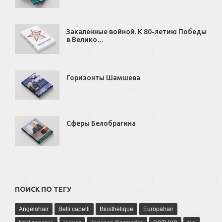
Закаленные войной. К 80-летию Победы
в Велико…
Горизонты Шамшева
Сферы Белобрагина
ПОИСК ПО ТЕГУ
Angelohair
Belli capelli
Biosthetique
Europahair