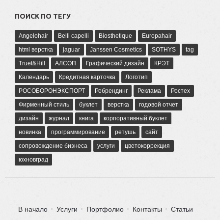
ПОИСК ПО ТЕГУ
Angelohair
Belli capelli
Biosthetique
Europahair
html верстка
jaguar
Janssen Cosmetics
SOTHYS
tag
Truet&Hill
АЛСОП
Графический дизайн
КРЭТ
Календарь
Кредитная карточка
Логотип
РОСОБОРОНЭКСПОРТ
Ребрендинг
Реклама
Ростех
Фирменный стиль
буклет
верстка
годовой отчет
дизайн
журнал
книга
корпоративный буклет
новинка
программирование
ретушь
сайт
сопровождение бизнеса
услуги
цветокоррекция
юхновград
В начало
Услуги
Портфолио
Контакты
Статьи