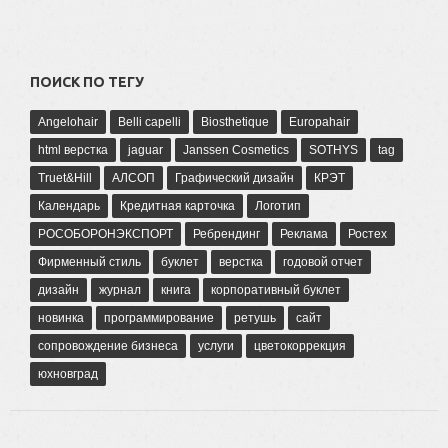
ПОИСК ПО ТЕГУ
Angelohair
Belli capelli
Biosthetique
Europahair
html верстка
jaguar
Janssen Cosmetics
SOTHYS
tag
Truet&Hill
АЛСОП
Графический дизайн
КРЭТ
Календарь
Кредитная карточка
Логотип
РОСОБОРОНЭКСПОРТ
Ребрендинг
Реклама
Ростех
Фирменный стиль
буклет
верстка
годовой отчет
дизайн
журнал
книга
корпоративный буклет
новинка
программирование
ретушь
сайт
сопровождение бизнеса
услуги
цветокоррекция
юхновград